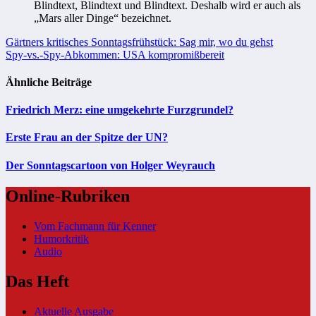
Blindtext, Blindtext und Blindtext. Deshalb wird er auch als
„Mars aller Dinge“ bezeichnet.
Beitragsnavigation
Gärtners kritisches Sonntagsfrühstück: Sag mir, wo du gehst
Spy-vs.-Spy-Abkommen: USA kompromißbereit
Ähnliche Beiträge
Friedrich Merz: eine umgekehrte Furzgrundel?
Erste Frau an der Spitze der UN?
Der Sonntagscartoon von Holger Weyrauch
Online-Rubriken
Vom Fachmann für Kenner
Humorkritik
Audio
Das Heft
Aktuelle Ausgabe