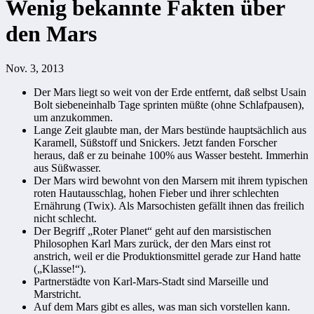
Wenig bekannte Fakten über
den Mars
Nov. 3, 2013
Der Mars liegt so weit von der Erde entfernt, daß selbst Usain
Bolt siebeneinhalb Tage sprinten müßte (ohne Schlafpausen),
um anzukommen.
Lange Zeit glaubte man, der Mars bestünde hauptsächlich aus
Karamell, Süßstoff und Snickers. Jetzt fanden Forscher
heraus, daß er zu beinahe 100% aus Wasser besteht. Immerhin
aus Süßwasser.
Der Mars wird bewohnt von den Marsern mit ihrem typischen
roten Hautausschlag, hohen Fieber und ihrer schlechten
Ernährung (Twix). Als Marsochisten gefällt ihnen das freilich
nicht schlecht.
Der Begriff „Roter Planet“ geht auf den marsistischen
Philosophen Karl Mars zurück, der den Mars einst rot
anstrich, weil er die Produktionsmittel gerade zur Hand hatte
(„Klasse!“).
Partnerstädte von Karl-Mars-Stadt sind Marseille und
Marstricht.
Auf dem Mars gibt es alles, was man sich vorstellen kann.