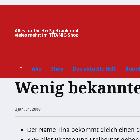
Zum
Inhalt
springen
Alles für Ihr Heißgetränk und
vieles mehr: im TITANIC-Shop
Abo
Shop
Das aktuelle Heft
Rubri
Wenig bekannte
Jan. 31, 2008
Der Name Tina bekommt gleich einen g
37% aller Piraten und Freibeuter geben