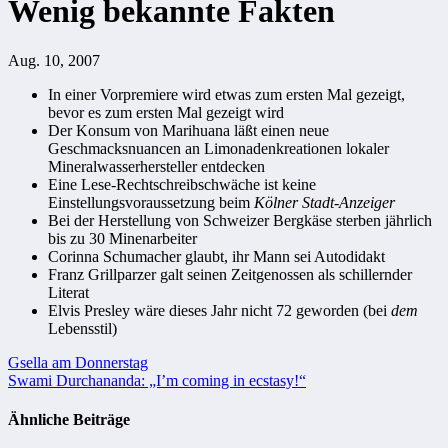
Wenig bekannte Fakten
Aug. 10, 2007
In einer Vorpremiere wird etwas zum ersten Mal gezeigt,
bevor es zum ersten Mal gezeigt wird
Der Konsum von Marihuana läßt einen neue
Geschmacksnuancen an Limonadenkreationen lokaler
Mineralwasserhersteller entdecken
Eine Lese-Rechtschreibschwäche ist keine
Einstellungsvoraussetzung beim
Kölner Stadt-Anzeiger
Bei der Herstellung von Schweizer Bergkäse sterben jährlich
bis zu 30 Minenarbeiter
Corinna Schumacher glaubt, ihr Mann sei Autodidakt
Franz Grillparzer galt seinen Zeitgenossen als schillernder
Literat
Elvis Presley wäre dieses Jahr nicht 72 geworden (bei
dem
Lebensstil)
Beitragsnavigation
Gsella am Donnerstag
Swami Durchananda: „I’m coming in ecstasy!“
Ähnliche Beiträge