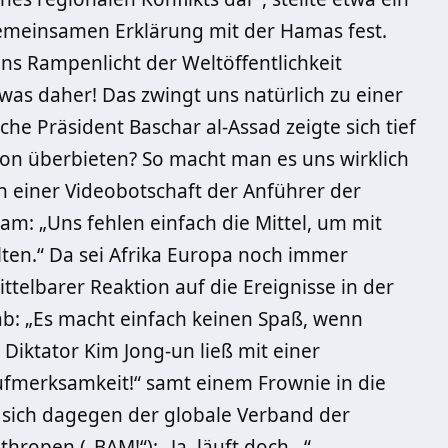
 gemeinsamen Erklärung mit der Hamas fest.
ns Rampenlicht der Weltöffentlichkeit
was daher! Das zwingt uns natürlich zu einer
he Präsident Baschar al-Assad zeigte sich tief
tion überbieten? So macht man es uns wirklich
 in einer Videobotschaft der Anführer der
m: „Uns fehlen einfach die Mittel, um mit
ten.“ Da sei Afrika Europa noch immer
ittelbarer Reaktion auf die Ereignisse in der
ab: „Es macht einfach keinen Spaß, wenn
Diktator Kim Jong-un ließ mit einer
Aufmerksamkeit!“ samt einem Frownie in die
e sich dagegen der globale Verband der
hropen („BAM!“): „Ja, läuft doch…“