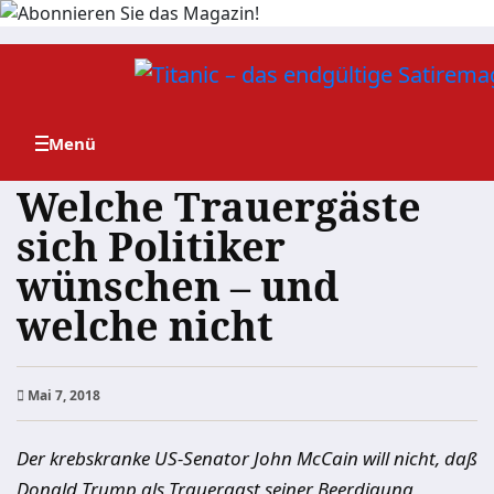
Zum
Inhalt
springen
Welche Trauergäste
sich Politiker
wünschen – und
welche nicht
Mai 7, 2018
Der krebskranke US-Senator John McCain will nicht, daß
Donald Trump als Trauergast seiner Beerdigung