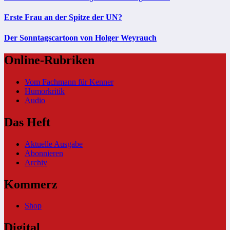
Erste Frau an der Spitze der UN?
Der Sonntagscartoon von Holger Weyrauch
Online-Rubriken
Vom Fachmann für Kenner
Humorkritik
Audio
Das Heft
Aktuelle Ausgabe
Abonnieren
Archiv
Kommerz
Shop
Digital