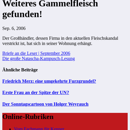
Weiteres Gammelfleisch
gefunden!
Sep. 6, 2006
Der Großhändler, dessen Firma in den aktuellen Fleischskandal
verstrickt ist, hat sich in seiner Wohnung erhängt.
Beitragsnavigation
Briefe an die Leser | September 2006
Die große Natascha-Kampusch-Lesung
Ähnliche Beiträge
Friedrich Merz: eine umgekehrte Furzgrundel?
Erste Frau an der Spitze der UN?
Der Sonntagscartoon von Holger Weyrauch
Online-Rubriken
Vom Fachmann für Kenner