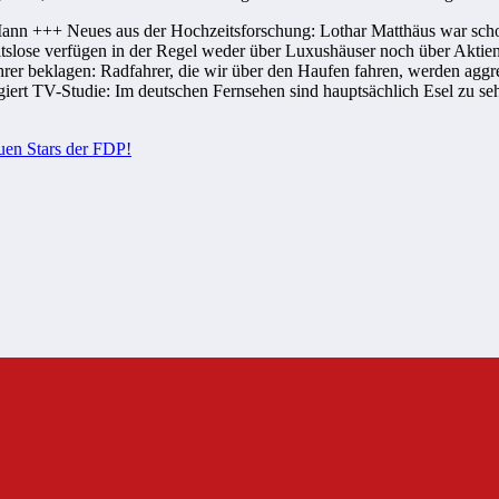
 Mann +++ Neues aus der Hochzeitsforschung: Lothar Matthäus war sch
eitslose verfügen in der Regel weder über Luxushäuser noch über Akti
er beklagen: Radfahrer, die wir über den Haufen fahren, werden aggre
igiert TV-Studie: Im deutschen Fernsehen sind hauptsächlich Esel zu s
uen Stars der FDP!