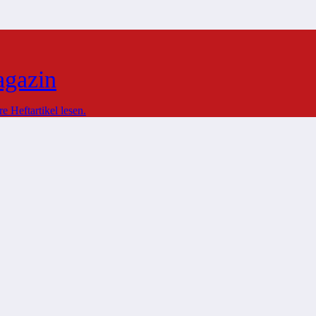
agazin
 Heftartikel lesen.