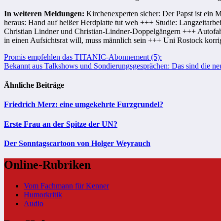
In weiteren Meldungen:
Kirchenexperten sicher: Der Papst ist ein
heraus: Hand auf heißer Herdplatte tut weh +++ Studie: Langzeitarb
Christian Lindner und Christian-Lindner-Doppelgängern +++ Autofahr
in einen Aufsichtsrat will, muss männlich sein +++ Uni Rostock korr
Beitragsnavigation
Promis empfehlen das TITANIC-Abonnement (5):
Bekannt aus Talkshows und Sondierungsgesprächen: Das sind die ne
Ähnliche Beiträge
Friedrich Merz: eine umgekehrte Furzgrundel?
Erste Frau an der Spitze der UN?
Der Sonntagscartoon von Holger Weyrauch
Online-Rubriken
Vom Fachmann für Kenner
Humorkritik
Audio