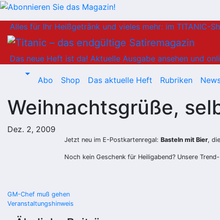
Zum
Alles für Ihr Heißgetränk und vieles mehr: im TITANIC-S
Inhalt
springen
Das neue Heft ist da!
Aktuelle Ausgabe ansehen und onli
Abo
Shop
Das aktuelle Heft
Rubriken
News
Weihnachtsgrüße, selb
Dez. 2, 2009
Jetzt neu im
E-Postkartenregal
:
Basteln mit Bier
, di
Noch kein Geschenk für Heiligabend? Unsere Trend-
Beitragsnavigation
GM-Chef muß gehen
Veranstaltungshinweis