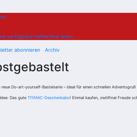
hop
ne verfügbare Heftartikel lesen.
letter abonnieren
Archiv
stgebastelt
e neue Do-art-yourself-Bastelserie – ideal für einen schnellen Adventsgruß 
Idee: Das gute
TITANIC-Geschenkabo
! Einmal kaufen, zwölfmal Freude sc