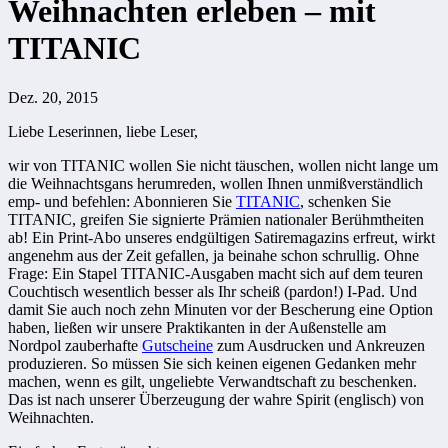
Weihnachten erleben – mit
TITANIC
Dez. 20, 2015
Liebe Leserinnen, liebe Leser,
wir von TITANIC wollen Sie nicht täuschen, wollen nicht lange um
die Weihnachtsgans herumreden, wollen Ihnen unmißverständlich
emp- und befehlen: Abonnieren Sie
TITANIC
, schenken Sie
TITANIC, greifen Sie signierte Prämien nationaler Berühmtheiten
ab! Ein Print-Abo unseres endgültigen Satiremagazins erfreut, wirkt
angenehm aus der Zeit gefallen, ja beinahe schon schrullig. Ohne
Frage: Ein Stapel TITANIC-Ausgaben macht sich auf dem teuren
Couchtisch wesentlich besser als Ihr scheiß (pardon!) I-Pad. Und
damit Sie auch noch zehn Minuten vor der Bescherung eine Option
haben, ließen wir unsere Praktikanten in der Außenstelle am
Nordpol zauberhafte
Gutscheine
zum Ausdrucken und Ankreuzen
produzieren. So müssen Sie sich keinen eigenen Gedanken mehr
machen, wenn es gilt, ungeliebte Verwandtschaft zu beschenken.
Das ist nach unserer Überzeugung der wahre Spirit (englisch) von
Weihnachten.