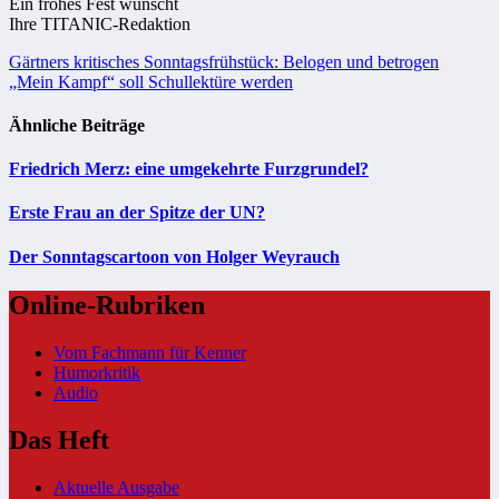
Ein frohes Fest wünscht
Ihre TITANIC-Redaktion
Beitragsnavigation
Gärtners kritisches Sonntagsfrühstück: Belogen und betrogen
„Mein Kampf“ soll Schullektüre werden
Ähnliche Beiträge
Friedrich Merz: eine umgekehrte Furzgrundel?
Erste Frau an der Spitze der UN?
Der Sonntagscartoon von Holger Weyrauch
Online-Rubriken
Vom Fachmann für Kenner
Humorkritik
Audio
Das Heft
Aktuelle Ausgabe