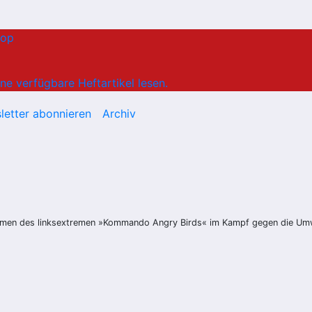
hop
ne verfügbare Heftartikel lesen.
letter abonnieren
Archiv
hmen des linksextremen »Kommando Angry Birds« im Kampf gegen die Umw