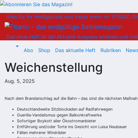
Zum
Alles für Ihr Heißgetränk und vieles mehr: im TITANIC-S
Inhalt
springen
Das neue Heft ist da!
Aktuelle Ausgabe ansehen und onli
Abo
Shop
Das aktuelle Heft
Rubriken
News
Weichenstellung
Aug. 5, 2025
Nach dem Brandanschlag auf die Bahn – das sind die nächsten Maßna
Deutschlandweite Sitzblockaden auf Radfahrwegen
Guerilla-Vandalismus gegen Balkonkraftwerke
Sofortiger Boykott aller Ökostromanbieter
Entführung und/oder Torte ins Gesicht von Luisa Neubauer
Fällen mehrerer Windräder