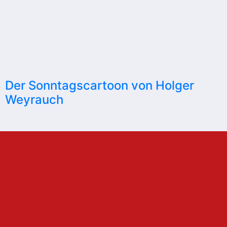
Der Sonntagscartoon von Holger
Weyrauch