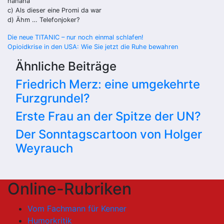
hahaha
c) Als dieser eine Promi da war
d) Ähm … Telefonjoker?
Beitragsnavigation
Die neue TITANIC – nur noch einmal schlafen!
Opioidkrise in den USA: Wie Sie jetzt die Ruhe bewahren
Ähnliche Beiträge
Friedrich Merz: eine umgekehrte
Furzgrundel?
Erste Frau an der Spitze der UN?
Der Sonntagscartoon von Holger
Weyrauch
Online-Rubriken
Vom Fachmann für Kenner
Humorkritik