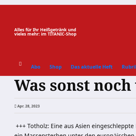
Zum
Inhalt
springen
Alles für Ihr Heißgetränk und
vieles mehr: im TITANIC-Shop
Abo
Shop
Das aktuelle Heft
Rubri
Was sonst noch
Apr. 28, 2023
+++ Totholz: Eine aus Asien eingeschleppte 
ein Massensterben unter den europäischen 