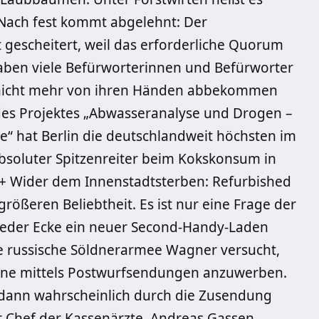
+ Nach fest kommt abgelehnt: Der
t gescheitert, weil das erforderliche Quorum
haben viele Befürworterinnen und Befürworter
l nicht mehr von ihren Händen abbekommen
 des Projektes „Abwasseranalyse und Drogen –
e“ hat Berlin die deutschlandweit höchsten im
soluter Spitzenreiter beim Kokskonsum in
+++ Wider dem Innenstadtsterben: Refurbished
rößeren Beliebtheit. Es ist nur eine Frage der
jeder Ecke ein neuer Second-Handy-Laden
 russische Söldnerarmee Wagner versucht,
kraine mittels Postwurfsendungen anzuwerben.
 dann wahrscheinlich durch die Zusendung
 Chef der Kassenärzte, Andreas Gassen,