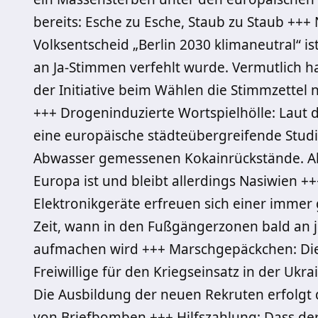
bereits: Esche zu Esche, Staub zu Staub ++
Volksentscheid „Berlin 2030 klimaneutral“ is
an Ja-Stimmen verfehlt wurde. Vermutlich 
der Initiative beim Wählen die Stimmzette
+++ Drogeninduzierte Wortspielhölle: Laut
eine europäische städteübergreifende Studi
Abwasser gemessenen Kokainrückstände. Ab
Europa ist und bleibt allerdings Nasiwien 
Elektronikgeräte erfreuen sich einer immer g
Zeit, wann in den Fußgängerzonen bald an 
aufmachen wird +++ Marschgepäckchen: Die
Freiwillige für den Kriegseinsatz in der U
Die Ausbildung der neuen Rekruten erfolgt
von Briefbomben +++ Hilfszahlung: Dass der