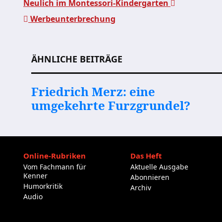
Neulich im Montessori-Kindergarten
Werbeunterbrechung
Beitragsnavigation
ÄHNLICHE BEITRÄGE
Friedrich Merz: eine
umgekehrte Furzgrundel?
Online-Rubriken
Das Heft
Vom Fachmann für
Aktuelle Ausgabe
Kenner
Abonnieren
Humorkritik
Archiv
Audio