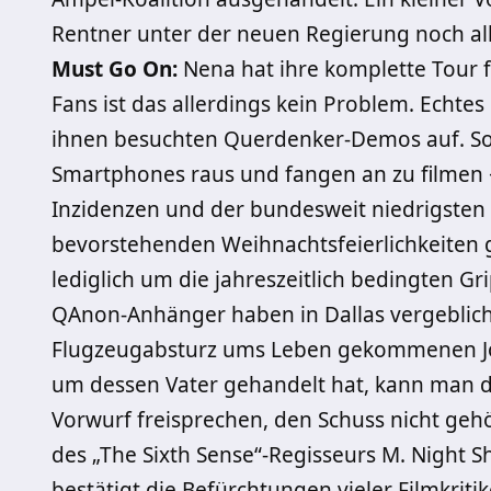
Rentner unter der neuen Regierung noch al
Must Go On:
Nena hat ihre komplette Tour f
Fans ist das allerdings kein Problem. Echt
ihnen besuchten Querdenker-Demos auf. Soba
Smartphones raus und fangen an zu filmen
Inzidenzen und der bundesweit niedrigsten
bevorstehenden Weihnachtsfeierlichkeiten 
lediglich um die jahreszeitlich bedingten G
QAnon-Anhänger haben in Dallas vergeblich
Flugzeugabsturz ums Leben gekommenen John
um dessen Vater gehandelt hat, kann man 
Vorwurf freisprechen, den Schuss nicht geh
des „The Sixth Sense“-Regisseurs M. Night S
bestätigt die Befürchtungen vieler Filmkriti