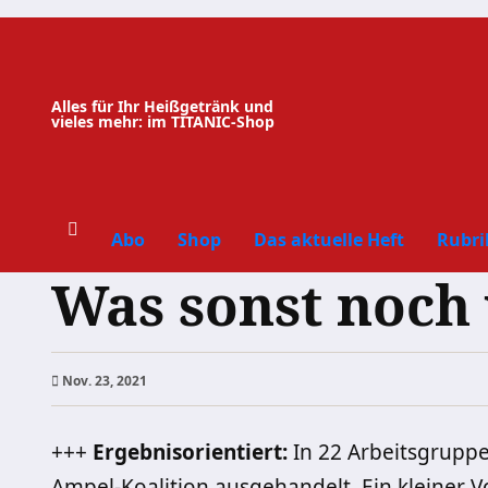
Zum
Inhalt
springen
Alles für Ihr Heißgetränk und
vieles mehr: im TITANIC-Shop
Abo
Shop
Das aktuelle Heft
Rubri
Was sonst noch
Nov. 23, 2021
+++
Ergebnisorientiert:
In 22 Arbeitsgrupp
Ampel-Koalition ausgehandelt. Ein kleiner 