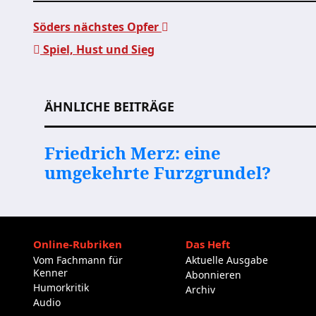
Söders nächstes Opfer
Spiel, Hust und Sieg
Beitragsnavigation
ÄHNLICHE BEITRÄGE
Friedrich Merz: eine
umgekehrte Furzgrundel?
Online-Rubriken
Das Heft
Vom Fachmann für
Aktuelle Ausgabe
Kenner
Abonnieren
Humorkritik
Archiv
Audio