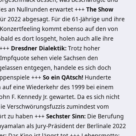
les an Nullrunden erwartet +++
The Show
ür 2022 abgesagt. Für die 61-Jährige und ihre
es Konzertfeeling kommt ebenso auf den von
ld es dort losgeht, holen auch alle ihre
 +++
Dresdner Dialektik:
Trotz hoher
 Impfquote sehen viele Sachsen den
gelassen entgegen, handele es sich doch
rippenspiele +++
So ein QAtsch!
Hunderte
 auf eine Wiederkehr des 1999 bei einem
 F. Kennedy Jr. gewartet. Da es sich nicht
die Verschwörungsfuzzis zumindest vom
ört zu haben +++
Sechster Sinn:
Die Berufung
hyamalan als Jury-Präsident der Berlinale 2022
ker: Das Kino ist längst tot +++ Lebensmotto: