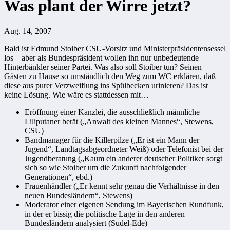
Was plant der Wirre jetzt?
Aug. 14, 2007
Bald ist Edmund Stoiber CSU-Vorsitz und Ministerpräsidentensessel
los – aber als Bundespräsident wollen ihn nur unbedeutende
Hinterbänkler seiner Partei. Was also soll Stoiber tun? Seinen
Gästen zu Hause so umständlich den Weg zum WC erklären, daß
diese aus purer Verzweiflung ins Spülbecken urinieren? Das ist
keine Lösung. Wie wäre es stattdessen mit…
Eröffnung einer Kanzlei, die ausschließlich männliche
Liliputaner berät („Anwalt des kleinen Mannes“, Stewens,
CSU)
Bandmanager für die Killerpilze („Er ist ein Mann der
Jugend“, Landtagsabgeordneter Weiß) oder Telefonist bei der
Jugendberatung („Kaum ein anderer deutscher Politiker sorgt
sich so wie Stoiber um die Zukunft nachfolgender
Generationen“, ebd.)
Frauenhändler („Er kennt sehr genau die Verhältnisse in den
neuen Bundesländern“, Stewens)
Moderator einer eigenen Sendung im Bayerischen Rundfunk,
in der er bissig die politische Lage in den anderen
Bundesländern analysiert (Sudel-Ede)