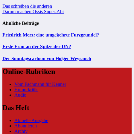
Beitragsnavigation
Das schreiben die anderen
Darum machen Ossis Super-Abi
Ähnliche Beiträge
Friedrich Merz: eine umgekehrte Furzgrundel?
Erste Frau an der Spitze der UN?
Der Sonntagscartoon von Holger Weyrauch
Online-Rubriken
Vom Fachmann für Kenner
Humorkritik
Audio
Das Heft
Aktuelle Ausgabe
Abonnieren
Archiv