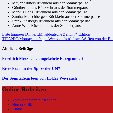
Maybrit Illners Rückkehr aus der Sommerpause
Günther Jauchs Rückkehr aus der Sommerpause
Markus Lanz‘ Rückkehr aus der Sommerpause
Sandra Maischbergers Rückkehr aus der Sommerpause
Frank Plasbergs Rückkehr aus der Sommerpause
Anne Wills Rückkehr aus der Sommerpause
Beitragsnavigation
Liste trauriger Dinge, „Mitteldeutsche Zeitung“-Edition
TITANIC-Montagsumfrage: Wer soll als nächstes Waffen von der B
Ähnliche Beiträge
Friedrich Merz: eine umgekehrte Furzgrundel?
Erste Frau an der Spitze der UN?
Der Sonntagscartoon von Holger Weyrauch
Online-Rubriken
Vom Fachmann für Kenner
Humorkritik
Audio