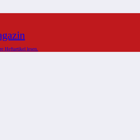
agazin
 Heftartikel lesen.