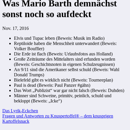
Was Mario Barth demnächst
sonst noch so aufdeckt
Nov. 17, 2016
Elvis und Tupac leben (Beweis: Musik im Radio)
Reptiloide haben die Menschheit unterwandert (Beweis:
Volker Bouffier)
Die Erde ist flach (Beweis: Urlaubsfotos aus Holland)
Große Zeiträume des Mittelalters sind erfunden worden
(Beweis: Geschichtsnoten in eigenen Schulzeugnissen)
An 9/11 sind die Amerikaner selbst schuld (Beweis: Wahl
Donald Trumps)
Bielefeld gibt es wirklich nicht (Beweis: Tourneeplan)
Paul is dead (Beweis: Paul Panzer #gähn)
Das Wort „Publizist“ war gar nicht falsch (Beweis: Duhden)
Männer sind Schweine, primitiv, peinlich, schuld und
bekloppt (Beweis: „Icke“)
Beitragsnavigation
Das Lyrik-Eckchen
Fragen und Antworten zu Knuspertoffel® – dem knusprigen
Kartoffelsnack