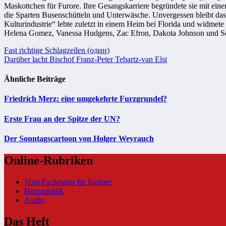
Maskottchen für Furore. Ihre Gesangskarriere begründete sie mit ein
die Sparten Busenschütteln und Unterwäsche. Unvergessen bleibt das
Kulturindustrie“ lebte zuletzt in einem Heim bei Florida und widmete
Helena Gomez, Vanessa Hudgens, Zac Efron, Dakota Johnson und Schn
Beitragsnavigation
Fast richtige Schlagzeilen (один)
Darüber lacht Bischof Franz-Peter Tebartz-van Elst
Ähnliche Beiträge
Friedrich Merz: eine umgekehrte Furzgrundel?
Erste Frau an der Spitze der UN?
Der Sonntagscartoon von Holger Weyrauch
Online-Rubriken
Vom Fachmann für Kenner
Humorkritik
Audio
Das Heft