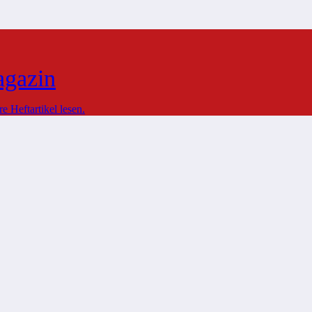
agazin
 Heftartikel lesen.