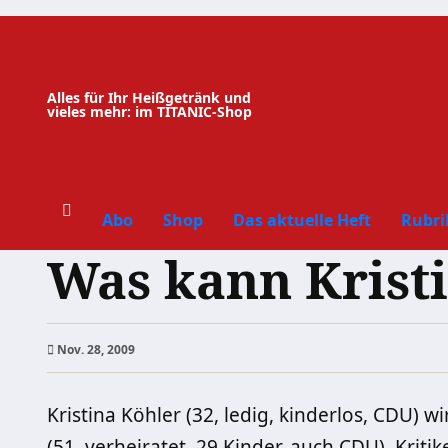
Zum
Inhalt
springen
Alles für Ihr Heißgetränk und
vieles mehr: im TITANIC-Shop
Abo
Shop
Das aktuelle Heft
Rubri
Was kann Krist
Nov. 28, 2009
Kristina Köhler (32, ledig, kinderlos, CDU) 
(51, verheiratet, 29 Kinder, auch CDU). Krit