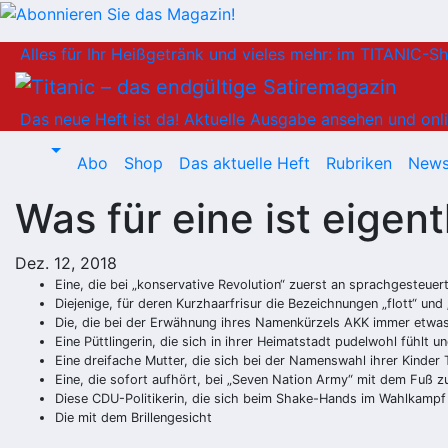
Zum
Alles für Ihr Heißgetränk und vieles mehr: im TITANIC-S
Inhalt
springen
Das neue Heft ist da!
Aktuelle Ausgabe ansehen und onli
Abo
Shop
Das aktuelle Heft
Rubriken
News
Was für eine ist eige
Dez. 12, 2018
Eine, die bei „konservative Revolution“ zuerst an sprachgesteuer
Diejenige, für deren Kurzhaarfrisur die Bezeichnungen „flott“ und
Die, die bei der Erwähnung ihres Namenkürzels AKK immer etwa
Eine Püttlingerin, die sich in ihrer Heimatstadt pudelwohl fühlt
Eine dreifache Mutter, die sich bei der Namenswahl ihrer Kinder 
Eine, die sofort aufhört, bei „Seven Nation Army“ mit dem Fuß zu
Diese CDU-Politikerin, die sich beim Shake-Hands im Wahlkampf
Die mit dem Brillengesicht