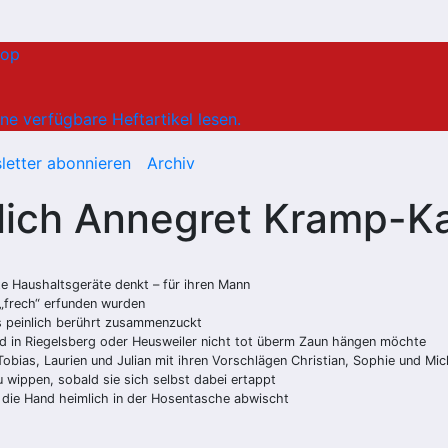
hop
ne verfügbare Heftartikel lesen.
letter abonnieren
Archiv
ntlich Annegret Kramp-K
te Haushaltsgeräte denkt – für ihren Mann
 „frech“ erfunden wurden
s peinlich berührt zusammenzuckt
 und in Riegelsberg oder Heusweiler nicht tot überm Zaun hängen möchte
Tobias, Laurien und Julian mit ihren Vorschlägen Christian, Sophie und Mi
 wippen, sobald sie sich selbst dabei ertappt
 die Hand heimlich in der Hosentasche abwischt