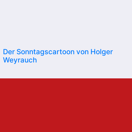
Der Sonntagscartoon von Holger
Weyrauch