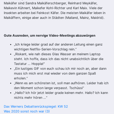
Maikäfer sind Sandra Maikäferschberger, Reinhard Meykäfer,
Maikevin Kühnert, Maikefer Kohl-Richter und Karl Maix. Viele der
Insekten arbeiten bei Feinkost Käfer. Die meisten Maikäfer leben in
Maikäffern, einige aber auch in Städten (Mailand, Mainz, Maidrid).
Gute Ausreden, um nervige Video-Meetings abzuwürgen
„Ich kriege leider grad auf der anderen Leitung einen ganz
wichtigen Netflix-Serien-Vorschlag rein.“
„Riskant, wie nah dieses Glas Wasser an meinem Laptop
steht. Ich hoffe, dass ich das nicht unabsichtlich über die
Tastatur … Hoppla!“
„Ein lustiges GIF von euch schau ich mir noch an, aber dann
muss ich mich erst mal wieder von dem ganzen Spaß
erholen.“
„Wenn es am schönsten ist, soll man aufhören. Leider hab ich
den Moment schon lange verpasst. Tschüssi“
„Hallo? Ich hör jetzt leider grade keinen mehr. Hallo? Ich kann
nichts mehr hören …“
Beitragsnavigation
Dax Werners Debattenrückspiegel: KW 52
Was 2020 sonst noch war (3)