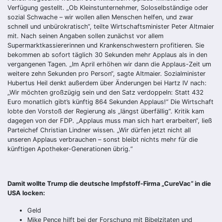
Verfügung gestellt. „Ob Kleinstunternehmer, Soloselbständige oder
sozial Schwache – wir wollen allen Menschen helfen, und zwar
schnell und unbürokratisch“, teilte Wirtschaftsminister Peter Altmaier
mit. Nach seinen Angaben sollen zunächst vor allem
Supermarktkassiererinnen und Krankenschwestern profitieren. Sie
bekommen ab sofort täglich 30 Sekunden mehr Applaus als in den
vergangenen Tagen. „Im April erhöhen wir dann die Applaus-Zeit um
weitere zehn Sekunden pro Person“, sagte Altmaier. Sozialminister
Hubertus Heil denkt außerdem über Änderungen bei Hartz IV nach:
„Wir möchten großzügig sein und den Satz verdoppeln: Statt 432
Euro monatlich gibt’s künftig 864 Sekunden Applaus!“ Die Wirtschaft
lobte den Vorstoß der Regierung als „längst überfällig“. Kritik kam
dagegen von der FDP. „Applaus muss man sich hart erarbeiten“, ließ
Parteichef Christian Lindner wissen. „Wir dürfen jetzt nicht all
unseren Applaus verbrauchen – sonst bleibt nichts mehr für die
künftigen Apotheker-Generationen übrig.“
Damit wollte Trump die deutsche Impfstoff-Firma „CureVac“ in die
USA locken:
Geld
Mike Pence hilft bei der Forschung mit Bibelzitaten und