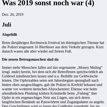
Was 2019 sonst noch war (4)
Dez. 26, 2019
Juli
Abgefüllt
Beim diesjährigen Rechtsrock-Festival im thüringischen Themar hat
die Polizei insgesamt 16 Bierfässer aus dem Verkehr gezogen. Kurz
danach waren alle aber wieder auf freiem Fuß.
Die neuen Betrugsmaschen sind da
Immer mehr Menschen fallen auf das sogenannte „Money Muling“
(engl. mule) herein, bei dem sich die Betroffenen sprichwörtlich als
Geldesel missbrauchen lassen und u.a. Beihilfe zur Geldwäsche
leisten. Die Opferzahlen seien seit Jahresbeginn sprunghaft nach
hinten oben ausgeschlagen, gab die Polizei in Krefeld bekannt und
warnte vor weiteren tierischen Abzockereien: Ebenso wie beim
artenähnlichen Phishing ködern Kriminelle beim „Fishing“ ihre
Opfer in ein engmaschiges Netz aus Lügen, um sich deren
fangfrischen Bestände an Passwörtern und Zugangsdaten zu angeln.
Den Geschädigten wird so lange der Geldhahn zugedreht, bis sie