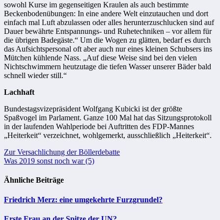
sowohl Kurse im gegenseitigen Kraulen als auch bestimmte
Beckenbodenübungen: In eine andere Welt einzutauchen und dort
einfach mal Luft abzulassen oder alles herunterzuschlucken sind auf
Dauer bewährte Entspannungs- und Ruhetechniken – vor allem für
die übrigen Badegäste.“ Um die Wogen zu glätten, bedarf es durch
das Aufsichtspersonal oft aber auch nur eines kleinen Schubsers ins
Mütchen kühlende Nass. „Auf diese Weise sind bei den vielen
Nichtschwimmern heutzutage die tiefen Wasser unserer Bäder bald
schnell wieder still.“
Lachhaft
Bundestagsvizepräsident Wolfgang Kubicki ist der größte
Spaßvogel im Parlament. Ganze 100 Mal hat das Sitzungsprotokoll
in der laufenden Wahlperiode bei Auftritten des FDP-Mannes
„Heiterkeit“ verzeichnet, wohlgemerkt, ausschließlich „Heiterkeit“.
Beitragsnavigation
Zur Versachlichung der Böllerdebatte
Was 2019 sonst noch war (5)
Ähnliche Beiträge
Friedrich Merz: eine umgekehrte Furzgrundel?
Erste Frau an der Spitze der UN?