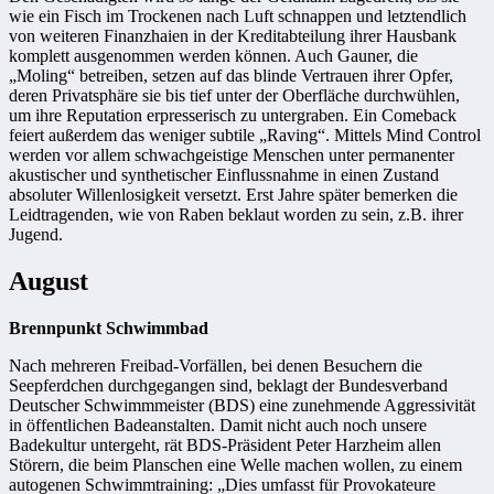
wie ein Fisch im Trockenen nach Luft schnappen und letztendlich
von weiteren Finanzhaien in der Kreditabteilung ihrer Hausbank
komplett ausgenommen werden können. Auch Gauner, die
„Moling“ betreiben, setzen auf das blinde Vertrauen ihrer Opfer,
deren Privatsphäre sie bis tief unter der Oberfläche durchwühlen,
um ihre Reputation erpresserisch zu untergraben. Ein Comeback
feiert außerdem das weniger subtile „Raving“. Mittels Mind Control
werden vor allem schwachgeistige Menschen unter permanenter
akustischer und synthetischer Einflussnahme in einen Zustand
absoluter Willenlosigkeit versetzt. Erst Jahre später bemerken die
Leidtragenden, wie von Raben beklaut worden zu sein, z.B. ihrer
Jugend.
August
Brennpunkt
Schwimmbad
Nach mehreren Freibad-Vorfällen, bei denen Besuchern die
Seepferdchen durchgegangen sind, beklagt der Bundesverband
Deutscher Schwimmmeister (BDS) eine zunehmende Aggressivität
in öffentlichen Badeanstalten. Damit nicht auch noch unsere
Badekultur untergeht, rät BDS-Präsident Peter Harzheim allen
Störern, die beim Planschen eine Welle machen wollen, zu einem
autogenen Schwimmtraining: „Dies umfasst für Provokateure