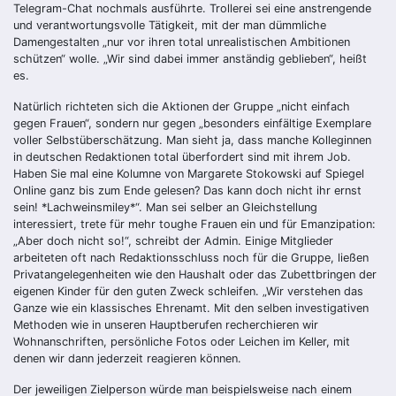
Telegram-Chat nochmals ausführte. Trollerei sei eine anstrengende
und verantwortungsvolle Tätigkeit, mit der man dümmliche
Damengestalten „nur vor ihren total unrealistischen Ambitionen
schützen“ wolle. „Wir sind dabei immer anständig geblieben“, heißt
es.
Natürlich richteten sich die Aktionen der Gruppe „nicht einfach
gegen Frauen“, sondern nur gegen „besonders einfältige Exemplare
voller Selbstüberschätzung. Man sieht ja, dass manche Kolleginnen
in deutschen Redaktionen total überfordert sind mit ihrem Job.
Haben Sie mal eine Kolumne von Margarete Stokowski auf Spiegel
Online ganz bis zum Ende gelesen? Das kann doch nicht ihr ernst
sein! *Lachweinsmiley*“. Man sei selber an Gleichstellung
interessiert, trete für mehr toughe Frauen ein und für Emanzipation:
„Aber doch nicht so!“, schreibt der Admin. Einige Mitglieder
arbeiteten oft nach Redaktionsschluss noch für die Gruppe, ließen
Privatangelegenheiten wie den Haushalt oder das Zubettbringen der
eigenen Kinder für den guten Zweck schleifen. „Wir verstehen das
Ganze wie ein klassisches Ehrenamt. Mit den selben investigativen
Methoden wie in unseren Hauptberufen recherchieren wir
Wohnanschriften, persönliche Fotos oder Leichen im Keller, mit
denen wir dann jederzeit reagieren können.
Der jeweiligen Zielperson würde man beispielsweise nach einem