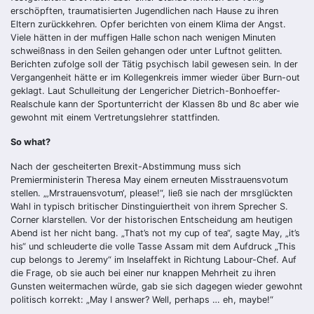
erschöpften, traumatisierten Jugendlichen nach Hause zu ihren
Eltern zurückkehren. Opfer berichten von einem Klima der Angst.
Viele hätten in der muffigen Halle schon nach wenigen Minuten
schweißnass in den Seilen gehangen oder unter Luftnot gelitten.
Berichten zufolge soll der Tätig psychisch labil gewesen sein. In der
Vergangenheit hätte er im Kollegenkreis immer wieder über Burn-out
geklagt. Laut Schulleitung der Lengericher Dietrich-Bonhoeffer-
Realschule kann der Sportunterricht der Klassen 8b und 8c aber wie
gewohnt mit einem Vertretungslehrer stattfinden.
So what?
Nach der gescheiterten Brexit-Abstimmung muss sich
Premierministerin Theresa May einem erneuten Misstrauensvotum
stellen. „‚Mrstrauensvotum‘, please!“, ließ sie nach der mrsglückten
Wahl in typisch britischer Dinstinguiertheit von ihrem Sprecher S.
Corner klarstellen. Vor der historischen Entscheidung am heutigen
Abend ist her nicht bang. „That’s not my cup of tea“, sagte May, „it’s
his“ und schleuderte die volle Tasse Assam mit dem Aufdruck „This
cup belongs to Jeremy“ im Inselaffekt in Richtung Labour-Chef. Auf
die Frage, ob sie auch bei einer nur knappen Mehrheit zu ihren
Gunsten weitermachen würde, gab sie sich dagegen wieder gewohnt
politisch korrekt: „May I answer? Well, perhaps … eh, maybe!“