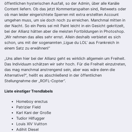
öffentlichen hysterischen Ausfall, so der Admin, über alle Kanäle
Content liefern. Ob das jetzt Kommentarspalten sind, Retweets oder
ob man leider eingerichtete Sperren mit extra erstellten Account
umgehen muss, um sie doch noch zu erreichen. Manchmal mitten in
der Nacht. So ein Penis sei mit Paint leicht in ein Gesicht gekritzelt,
bei der Allianz hätten aber die meisten Fortbildungen in Photoshop.
„Wir nehmen das alles sehr ernst. Allein deshalb verbietet es sich
schon, uns mit der sogenannten ‚Ligue du LOL‘ aus Frankreich in
einem Satz zu erwähnen!“
„Uns allen hier bei der Allianz geht es wirklich allgemein um Freiheit.
Das Individuum schätzen wir sehr hoch. Für die Freiheit einzutreten,
das mag manchmal anstrengend sein, aber was wäre denn die
Alternative?“, heißt es abschließend in der öffentlichen
Stellungnahme der „ROFL-Copter“.
Liste einstiger Trendlabels
Homeboy erectus
Patrizier Field
Karl Kani der Große
Tudior Hilfugger
Louis XIV Vuitton
Adihit Diesel