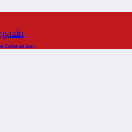
agazin
 Heftartikel lesen.