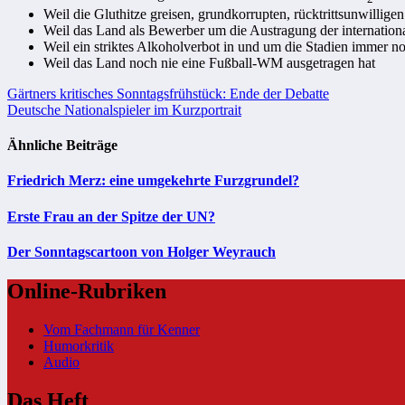
Weil die Gluthitze greisen, grundkorrupten, rücktrittsunwillige
Weil das Land als Bewerber um die Austragung der internation
Weil ein striktes Alkoholverbot in und um die Stadien immer n
Weil das Land noch nie eine Fußball-WM ausgetragen hat
Beitragsnavigation
Gärtners kritisches Sonntagsfrühstück: Ende der Debatte
Deutsche Nationalspieler im Kurzportrait
Ähnliche Beiträge
Friedrich Merz: eine umgekehrte Furzgrundel?
Erste Frau an der Spitze der UN?
Der Sonntagscartoon von Holger Weyrauch
Online-Rubriken
Vom Fachmann für Kenner
Humorkritik
Audio
Das Heft