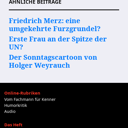
ÄHNLICHE BEITRÄGE
Friedrich Merz: eine
umgekehrte Furzgrundel?
Erste Frau an der Spitze der
UN?
Der Sonntagscartoon von
Holger Weyrauch
Online-Rubriken
Vom Fachmann für Kenner
Humorkritik
Audio
Das Heft