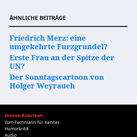
ÄHNLICHE BEITRÄGE
Friedrich Merz: eine
umgekehrte Furzgrundel?
Erste Frau an der Spitze der
UN?
Der Sonntagscartoon von
Holger Weyrauch
Online-Rubriken
Vom Fachmann für Kenner
Humorkritik
Audio