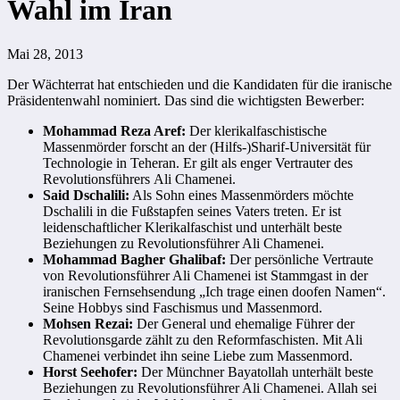
Wahl im Iran
Mai 28, 2013
Der Wächterrat hat entschieden und die Kandidaten für die iranische
Präsidentenwahl nominiert. Das sind die wichtigsten Bewerber:
Mohammad Reza Aref:
Der klerikalfaschistische
Massenmörder forscht an der (Hilfs-)Sharif-Universität für
Technologie in Teheran. Er gilt als enger Vertrauter des
Revolutionsführers Ali Chamenei.
Said Dschalili:
Als Sohn eines Massenmörders möchte
Dschalili in die Fußstapfen seines Vaters treten. Er ist
leidenschaftlicher Klerikalfaschist und unterhält beste
Beziehungen zu Revolutionsführer Ali Chamenei.
Mohammad Bagher Ghalibaf:
Der persönliche Vertraute
von Revolutionsführer Ali Chamenei ist Stammgast in der
iranischen Fernsehsendung „Ich trage einen doofen Namen“.
Seine Hobbys sind Faschismus und Massenmord.
Mohsen Rezai:
Der General und ehemalige Führer der
Revolutionsgarde zählt zu den Reformfaschisten. Mit Ali
Chamenei verbindet ihn seine Liebe zum Massenmord.
Horst Seehofer:
Der Münchner Bayatollah unterhält beste
Beziehungen zu Revolutionsführer Ali Chamenei. Allah sei