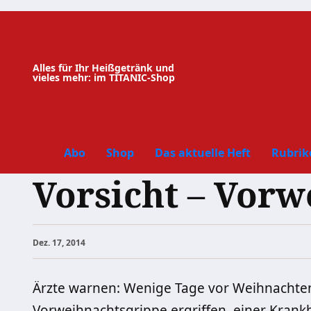
Zum
Inhalt
springen
Alles für Ihr Heißgetränk und
vieles mehr: im TITANIC-Shop
Abo
Shop
Das aktuelle Heft
Rubrik
Vorsicht – Vorw
Dez. 17, 2014
Ärzte warnen: Wenige Tage vor Weihnachte
Vorweihnachtsgrippe ergriffen, einer Krankh