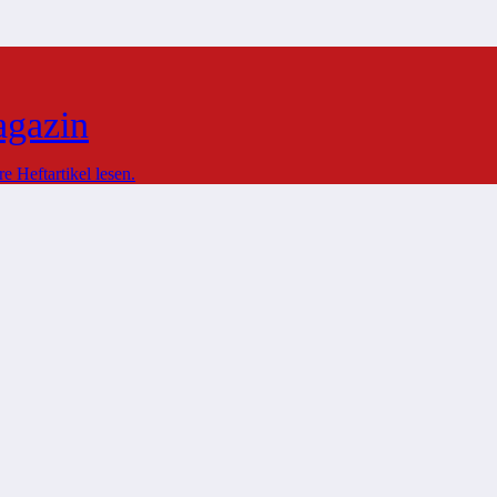
agazin
 Heftartikel lesen.