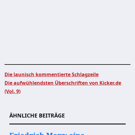
Die launisch kommentierte Schlagzeile
Die aufwühlendsten Überschriften von Kicker.de
Beitragsnavigation
(Vol. 9)
ÄHNLICHE BEITRÄGE