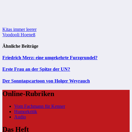
Beitragsnavigation
Kitas immer leerer
Voodooli Hoeneß
Ähnliche Beiträge
Friedrich Merz: eine umgekehrte Furzgrundel?
Erste Frau an der Spitze der UN?
Der Sonntagscartoon von Holger Weyrauch
Online-Rubriken
Vom Fachmann für Kenner
Humorkritik
Audio
Das Heft