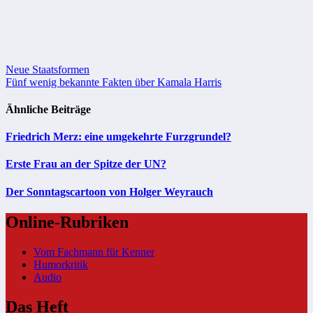
Beitragsnavigation
Neue Staatsformen
Fünf wenig bekannte Fakten über Kamala Harris
Ähnliche Beiträge
Friedrich Merz: eine umgekehrte Furzgrundel?
Erste Frau an der Spitze der UN?
Der Sonntagscartoon von Holger Weyrauch
Online-Rubriken
Vom Fachmann für Kenner
Humorkritik
Audio
Das Heft