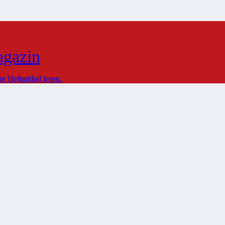
agazin
 Heftartikel lesen.