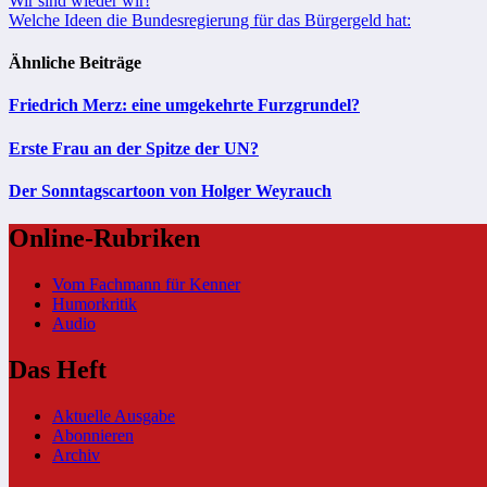
Beitragsnavigation
Wir sind wieder wir!
Welche Ideen die Bundesregierung für das Bürgergeld hat:
Ähnliche Beiträge
Friedrich Merz: eine umgekehrte Furzgrundel?
Erste Frau an der Spitze der UN?
Der Sonntagscartoon von Holger Weyrauch
Online-Rubriken
Vom Fachmann für Kenner
Humorkritik
Audio
Das Heft
Aktuelle Ausgabe
Abonnieren
Archiv