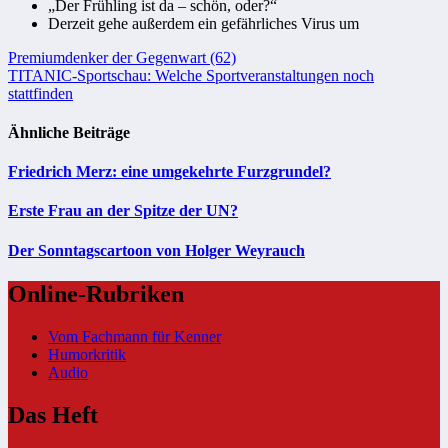
„Der Frühling ist da – schön, oder?“
Derzeit gehe außerdem ein gefährliches Virus um
Beitragsnavigation
Premiumdenker der Gegenwart (62)
TITANIC-Sportschau: Welche Sportveranstaltungen noch
stattfinden
Ähnliche Beiträge
Friedrich Merz: eine umgekehrte Furzgrundel?
Erste Frau an der Spitze der UN?
Der Sonntagscartoon von Holger Weyrauch
Online-Rubriken
Vom Fachmann für Kenner
Humorkritik
Audio
Das Heft