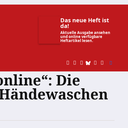
Das neue Heft ist
da!
Aktuelle Ausgabe ansehen
und online verfügbare
Heftartikel lesen.
nline“: Die
m Händewaschen