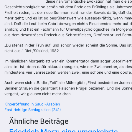
diese naivromantische Evokation hat man die sp
Geschichtslosigkeit so schön mit dem Ende des Frühlings als Jahreszeit 
Freiheit reden, ist der neue Sommer nicht nur der Beweis dafür, daß da,
mehr geht; und es ist so begrüßenswert wie aussagekräftig, wenn imme
sind. Daß die Leut’ beim Cabriobewegen nichts Fleuchendes mehr auf d
ähnlich; und hat ein Fachmann für Umweltpsychologisches im Morgenbl
aus dem desaströsen Dreieck aus Schrottfleisch, Großmotor und Fernre
„Du stehst in der Früh auf, und schon wieder scheint die Sonne. Das ist
nicht aus.“ Dietl/Süskind, 1982
Im nämlichen Morgenblatt war ein Kommentator dann sogar „deprimiert“ an
alles tot ist; doch dafür akkurat rapsgelb, wie der Zwischenton, als des
mindestens vier Jahreszeiten werden zwei, eine schöne und eine doofe, 
Auch wenn sich z.B. die „Zeit“ alle Mühe gibt: „Einst besiedelten Juden 
Berliner Straßen die garantiert Falschen Prügel beziehen. Und die So
vergeht, wir glauben nicht mehr dran.
Beitragsnavigation
Kinoeröffnung in Saudi-Arabien
Fast richtige Schlagzeilen (241)
Ähnliche Beiträge
Friedrich Merz: eine umgekehrte