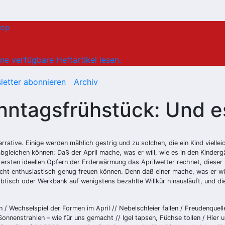
hop
ne verfügbare Heftartikel lesen.
letter abonnieren
Archiv
onntagsfrühstück: Und 
rative. Einige werden mählich gestrig und zu solchen, die ein Kind vielleic
d abgleichen können: Daß der April mache, was er will, wie es in den Kinde
n ersten ideellen Opfern der Erderwärmung das Aprilwetter rechnet, diese
ht enthusiastisch genug freuen können. Denn daß einer mache, was er will
btisch oder Werkbank auf wenigstens bezahlte Willkür hinausläuft, und die
 Wechselspiel der Formen im April // Nebelschleier fallen / Freudenquellen
Sonnenstrahlen – wie für uns gemacht // Igel tapsen, Füchse tollen / Hier u