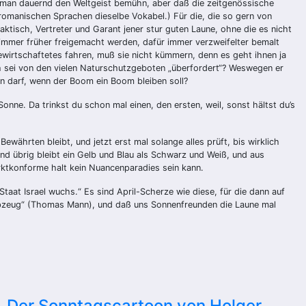
l man dauernd den Weltgeist bemühn, aber daß die zeitgenössische
e romanischen Sprachen dieselbe Vokabel.) Für die, die so gern von
aktisch, Vertreter und Garant jener stur guten Laune, ohne die es nicht
immer früher freigemacht werden, dafür immer verzweifelter bemalt
wirtschaftetes fahren, muß sie nicht kümmern, denn es geht ihnen ja
h sei von den vielen Naturschutzgeboten „überfordert“? Weswegen er
n darf, wenn der Boom ein Boom bleiben soll?
onne. Da trinkst du schon mal einen, den ersten, weil, sonst hältst du’s
währten bleibt, und jetzt erst mal solange alles prüft, bis wirklich
 Und übrig bleibt ein Gelb und Blau als Schwarz und Weiß, und aus
arktkonforme halt kein Nuancenparadies sein kann.
Staat Israel wuchs.“ Es sind April-Scherze wie diese, für die dann auf
oppzeug“ (Thomas Mann), und daß uns Sonnenfreunden die Laune mal
Der Sonntagscartoon von Holger