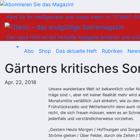
Zum
Alles für Ihr Heißgetränk und vieles mehr: im TITANIC-S
Inhalt
springen
Das neue Heft ist da!
Aktuelle Ausgabe ansehen und onli
Abo
Shop
Das aktuelle Heft
Rubriken
News
Gärtners kritisches S
Apr. 22, 2018
Unsere wunderbare Welt ist bekanntlich voller Nar
träge sind –, aber mit keiner Realität mehr wir
Monatsmitte verläßlich Juni einkehrt; wie zu de
Frühstücksradio und Wetterbericht denn auch nic
nicht, die sich freuen müssen, wenn es an Schrei
jedenfalls und verständlicherweise vorziehen.
„Gestern Heute Morgen / Hoffnungen und Sorgen /
Ströme gleiten / Über Felder, durch die Zeiten / 