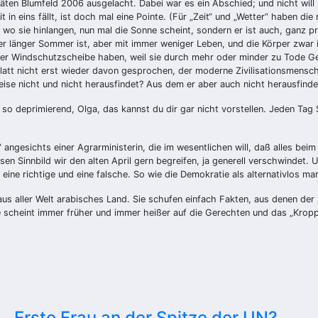
äten Blumfeld 2006 ausgelacht. Dabei war es ein Abschied; und nicht wil
in eins fällt, ist doch mal eine Pointe. (Für „Zeit“ und „Wetter“ haben di
 wo sie hinlangen, nun mal die Sonne scheint, sondern er ist auch, ganz pr
r länger Sommer ist, aber mit immer weniger Leben, und die Körper zwar 
er Windschutzscheibe haben, weil sie durch mehr oder minder zu Tode Ge
att nicht erst wieder davon gesprochen, der moderne Zivilisationsmensc
ise nicht und nicht herausfindet? Aus dem er aber auch nicht herausfinde
 so deprimierend, Olga, das kannst du dir gar nicht vorstellen. Jeden Tag S
gesichts einer Agrarministerin, die im wesentlichen will, daß alles beim Be
sen Sinnbild wir den alten April gern begreifen, ja generell verschwindet.
eine richtige und eine falsche. So wie die Demokratie als alternativlos m
aus aller Welt arabisches Land. Sie schufen einfach Fakten, aus denen der 
nne scheint immer früher und immer heißer auf die Gerechten und das „Kr
Erste Frau an der Spitze der UN?