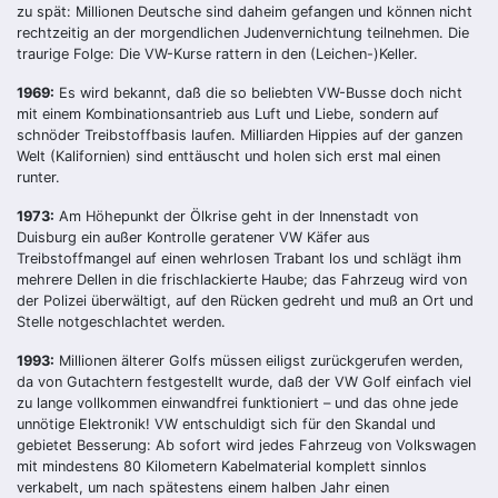
zu spät: Millionen Deutsche sind daheim gefangen und können nicht
rechtzeitig an der morgendlichen Judenvernichtung teilnehmen. Die
traurige Folge: Die VW-Kurse rattern in den (Leichen-)Keller.
1969:
Es wird bekannt, daß die so beliebten VW-Busse doch nicht
mit einem Kombinationsantrieb aus Luft und Liebe, sondern auf
schnöder Treibstoffbasis laufen. Milliarden Hippies auf der ganzen
Welt (Kalifornien) sind enttäuscht und holen sich erst mal einen
runter.
1973:
Am Höhepunkt der Ölkrise geht in der Innenstadt von
Duisburg ein außer Kontrolle geratener VW Käfer aus
Treibstoffmangel auf einen wehrlosen Trabant los und schlägt ihm
mehrere Dellen in die frischlackierte Haube; das Fahrzeug wird von
der Polizei überwältigt, auf den Rücken gedreht und muß an Ort und
Stelle notgeschlachtet werden.
1993:
Millionen älterer Golfs müssen eiligst zurückgerufen werden,
da von Gutachtern festgestellt wurde, daß der VW Golf einfach viel
zu lange vollkommen einwandfrei funktioniert – und das ohne jede
unnötige Elektronik! VW entschuldigt sich für den Skandal und
gebietet Besserung: Ab sofort wird jedes Fahrzeug von Volkswagen
mit mindestens 80 Kilometern Kabelmaterial komplett sinnlos
verkabelt, um nach spätestens einem halben Jahr einen