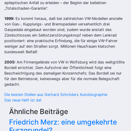
epileptischen Anfall zu erleiden – der Beginn der beliebten
„Totalschaden-Garantie“.
1999:
Es kommt heraus, daß bei zahlreichen VW-Modellen anstelle
von Gas-, Kupplungs- und Bremspedalen versehentlich drei
Gaspedale eingebaut worden sind; zudem wurde anstatt des
Zündschlosses ein Selbstzerstörungsknopf neben dem Lenkrad
positioniert: eine praktische Erfindung, die für einige VW-Fahrer
weniger auf den Straßen sorgt. Millionen Hausfrauen klatschen
bundesweit Beifall!
2005:
Am Firmengelände von VW in Wolfsburg wird das weltgrößte
Bordell errichtet. Dem Aufschrei der Öffentlichkeit folgt eine
Beschwichtigung des damaligen Konzernchefs: Das Bordell sei nur
für den Betriebsrat, keineswegs aber für die normale Belegschaft
gedacht.
Beitragsnavigation
Die besten Stellen aus Gerhard Schröders Autobiographie
Das neue Heft ist da!
Ähnliche Beiträge
Friedrich Merz: eine umgekehrte
Furzgrundel?