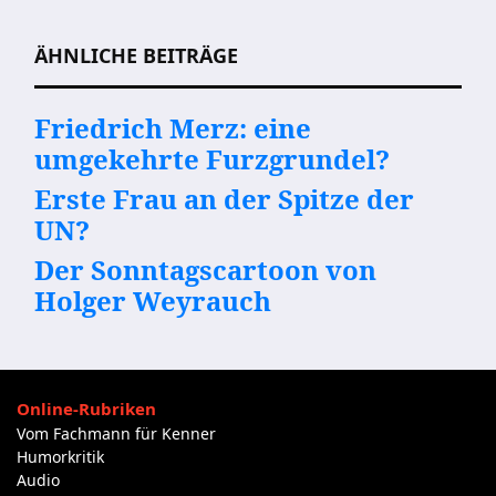
Beitragsnavigation
ÄHNLICHE BEITRÄGE
Friedrich Merz: eine
umgekehrte Furzgrundel?
Erste Frau an der Spitze der
UN?
Der Sonntagscartoon von
Holger Weyrauch
Online-Rubriken
Vom Fachmann für Kenner
Humorkritik
Audio