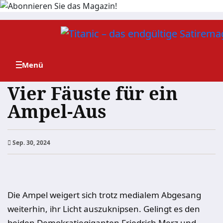
Zum
Inhalt
springen
Vier Fäuste für ein
Ampel-Aus
Sep. 30, 2024
Die Ampel weigert sich trotz medialem Abgesang
weiterhin, ihr Licht auszuknipsen. Gelingt es den
beiden Demokratiegiganten Friedrich Merz und