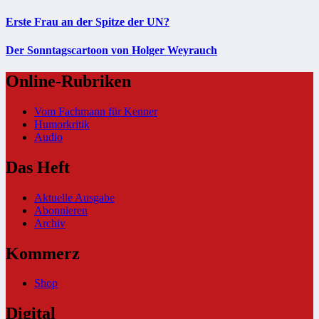
Erste Frau an der Spitze der UN?
Der Sonntagscartoon von Holger Weyrauch
Online-Rubriken
Vom Fachmann für Kenner
Humorkritik
Audio
Das Heft
Aktuelle Ausgabe
Abonnieren
Archiv
Kommerz
Shop
Digital