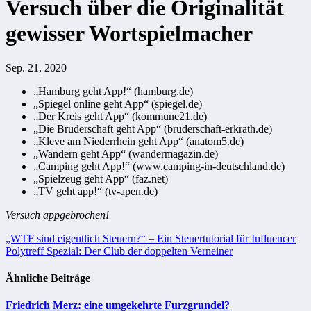
Versuch über die Originalität
gewisser Wortspielmacher
Sep. 21, 2020
„Hamburg geht App!“ (hamburg.de)
„Spiegel online geht App“ (spiegel.de)
„Der Kreis geht App“ (kommune21.de)
„Die Bruderschaft geht App“ (bruderschaft-erkrath.de)
„Kleve am Niederrhein geht App“ (anatom5.de)
„Wandern geht App“ (wandermagazin.de)
„Camping geht App!“ (www.camping-in-deutschland.de)
„Spielzeug geht App“ (faz.net)
„TV geht app!“ (tv-apen.de)
Versuch appgebrochen!
Beitragsnavigation
„WTF sind eigentlich Steuern?“ – Ein Steuertutorial für Influencer
Polytreff Spezial: Der Club der doppelten Verneiner
Ähnliche Beiträge
Friedrich Merz: eine umgekehrte Furzgrundel?