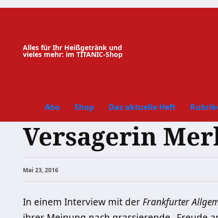
Zum
Inhalt
springen
Alles für Ihr Heißgetränk und
vieles mehr: im TITANIC-Shop
Abo
Shop
Das aktuelle Heft
Rubrik
Versagerin Mer
Mai 23, 2016
In einem Interview mit der
Frankfurter Allge
ihrer Meinung nach grassierende „Freude am 