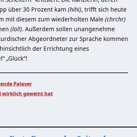
napp über 30 Prozent kam
(hihi)
, trifft sich heute
um mit diesem zum wiederholten Male
(chrchr)
chen
(lol!)
. Außerdem sollen unangenehme
kurdischer Abgeordneter zur Sprache kommen
hinsichtlich der Errichtung eines
el“ „Glück“!
rende Palaver
 wirklich geweint hat