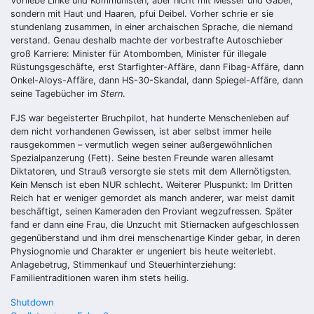
Vorliebe Linke und Kommunisten, aber nicht mit Messer und Gabel,
sondern mit Haut und Haaren, pfui Deibel. Vorher schrie er sie
stundenlang zusammen, in einer archaischen Sprache, die niemand
verstand. Genau deshalb machte der vorbestrafte Autoschieber
groß Karriere: Minister für Atombomben, Minister für illegale
Rüstungsgeschäfte, erst Starfighter-Affäre, dann Fibag-Affäre, dann
Onkel-Aloys-Affäre, dann HS-30-Skandal, dann Spiegel-Affäre, dann
seine Tagebücher im
Stern
.
FJS war begeisterter Bruchpilot, hat hunderte Menschenleben auf
dem nicht vorhandenen Gewissen, ist aber selbst immer heile
rausgekommen – vermutlich wegen seiner außergewöhnlichen
Spezialpanzerung (Fett). Seine besten Freunde waren allesamt
Diktatoren, und Strauß versorgte sie stets mit dem Allernötigsten.
Kein Mensch ist eben NUR schlecht. Weiterer Pluspunkt: Im Dritten
Reich hat er weniger gemordet als manch anderer, war meist damit
beschäftigt, seinen Kameraden den Proviant wegzufressen. Später
fand er dann eine Frau, die Unzucht mit Stiernacken aufgeschlossen
gegenüberstand und ihm drei menschenartige Kinder gebar, in deren
Physiognomie und Charakter er ungeniert bis heute weiterlebt.
Anlagebetrug, Stimmenkauf und Steuerhinterziehung:
Familientraditionen waren ihm stets heilig.
Beitragsnavigation
Shutdown