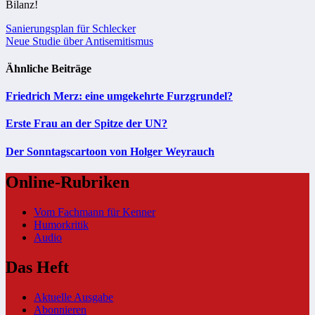
Bilanz!
Beitragsnavigation
Sanierungsplan für Schlecker
Neue Studie über Antisemitismus
Ähnliche Beiträge
Friedrich Merz: eine umgekehrte Furzgrundel?
Erste Frau an der Spitze der UN?
Der Sonntagscartoon von Holger Weyrauch
Online-Rubriken
Vom Fachmann für Kenner
Humorkritik
Audio
Das Heft
Aktuelle Ausgabe
Abonnieren