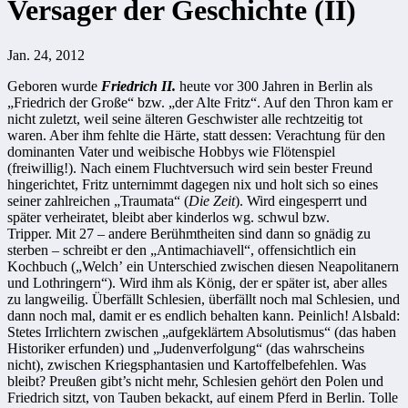
Versager der Geschichte (II)
Jan. 24, 2012
Geboren wurde
Friedrich II.
heute vor 300 Jahren in Berlin als
„Friedrich der Große“ bzw. „der Alte Fritz“. Auf den Thron kam er
nicht zuletzt, weil seine älteren Geschwister alle rechtzeitig tot
waren. Aber ihm fehlte die Härte, statt dessen: Verachtung für den
dominanten Vater und weibische Hobbys wie Flötenspiel
(freiwillig!). Nach einem Fluchtversuch wird sein bester Freund
hingerichtet, Fritz unternimmt dagegen nix und holt sich so eines
seiner zahlreichen „Traumata“ (
Die Zeit
). Wird eingesperrt und
später verheiratet, bleibt aber kinderlos wg. schwul bzw.
Tripper. Mit 27 – andere Berühmtheiten sind dann so gnädig zu
sterben – schreibt er den „Antimachiavell“, offensichtlich ein
Kochbuch („Welchʼ ein Unterschied zwischen diesen Neapolitanern
und Lothringern“). Wird ihm als König, der er später ist, aber alles
zu langweilig. Überfällt Schlesien, überfällt noch mal Schlesien, und
dann noch mal, damit er es endlich behalten kann. Peinlich! Alsbald:
Stetes Irrlichtern zwischen „aufgeklärtem Absolutismus“ (das haben
Historiker erfunden) und „Judenverfolgung“ (das wahrscheins
nicht), zwischen Kriegsphantasien und Kartoffelbefehlen. Was
bleibt? Preußen gibt’s nicht mehr, Schlesien gehört den Polen und
Friedrich sitzt, von Tauben bekackt, auf einem Pferd in Berlin. Tolle