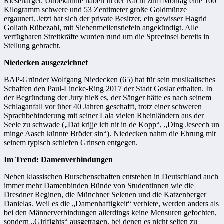
Riesenärger. Unbekannte haben in der Nacht zum Montag eine 100
Kilogramm schwere und 53 Zentimeter große Goldmünze
ergaunert. Jetzt hat sich der private Besitzer, ein gewisser Hagrid
Goliath Rübezahl, mit Siebenmeilenstiefeln angekündigt. Alle
verfügbaren Streitkräfte wurden rund um die Spreeinsel bereits in
Stellung gebracht.
Niedecken ausgezeichnet
BAP-Gründer Wolfgang Niedecken (65) hat für sein musikalisches
Schaffen den Paul-Lincke-Ring 2017 der Stadt Goslar erhalten. In
der Begründung der Jury hieß es, der Sänger hätte es nach seinem
Schlaganfall vor über 40 Jahren geschafft, trotz einer schweren
Sprachbehinderung mit seiner Lala vielen Rheinländern aus der
Seele zu schwade („Dat krijje ich nit in de Kopp“, „Ding Jeseech un
minge Aasch künnte Bröder sin“). Niedecken nahm die Ehrung mit
seinem typisch schiefen Grinsen entgegen.
Im Trend: Damenverbindungen
Neben klassischen Burschenschaften entstehen in Deutschland auch
immer mehr
Damenbinden
Bünde von Studentinnen wie die
Dresdner Reginen, die Münchner Selenen und die Katzenberger
Danielas. Weil es die „Damenhaftigkeit“ verbiete, werden anders als
bei den Männerverbindungen allerdings keine Mensuren gefochten,
sondern „Girlfights“ ausgetragen, bei denen es nicht selten zu