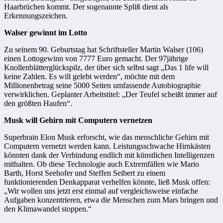
Haarbrüchen kommt. Der sogenannte Spliß dient als
Erkennungszeichen.
Walser gewinnt im Lotto
Zu seinem 90. Geburtstag hat Schriftsteller Martin Walser (106)
einen Lottogewinn von 7777 Euro gemacht. Der 97jährige
Knollenblätterglückspilz, der über sich selbst sagt „Das 1 life will
keine Zahlen. Es will gelebt werden“, möchte mit dem
Millionenbetrag seine 5000 Seiten umfassende Autobiographie
verwirklichen. Geplanter Arbeitstitel: „Der Teufel scheißt immer auf
den größten Haufen“.
Musk will Gehirn mit Computern vernetzen
Superbrain Elon Musk erforscht, wie das menschliche Gehirn mit
Computern vernetzt werden kann. Leistungsschwache Hirnkästen
könnten dank der Verbindung endlich mit künstlichen Intelligenzen
mithalten. Ob diese Technologie auch Extremfällen wie Mario
Barth, Horst Seehofer und Steffen Seibert zu einem
funktionierenden Denkapparat verhelfen könnte, ließ Musk offen:
„Wir wollen uns jetzt erst einmal auf vergleichsweise einfache
Aufgaben konzentrieren, etwa die Menschen zum Mars bringen und
den Klimawandel stoppen.“