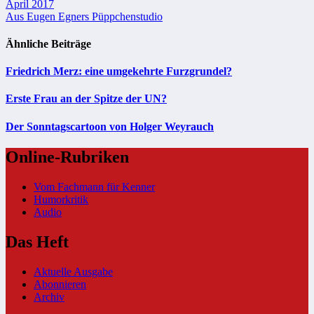
Beitragsnavigation
April 2017
Aus Eugen Egners Püppchenstudio
Ähnliche Beiträge
Friedrich Merz: eine umgekehrte Furzgrundel?
Erste Frau an der Spitze der UN?
Der Sonntagscartoon von Holger Weyrauch
Online-Rubriken
Vom Fachmann für Kenner
Humorkritik
Audio
Das Heft
Aktuelle Ausgabe
Abonnieren
Archiv