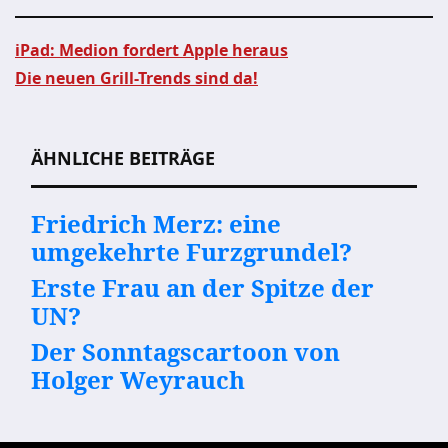
iPad: Medion fordert Apple heraus
Die neuen Grill-Trends sind da!
Beitragsnavigation
ÄHNLICHE BEITRÄGE
Friedrich Merz: eine
umgekehrte Furzgrundel?
Erste Frau an der Spitze der
UN?
Der Sonntagscartoon von
Holger Weyrauch