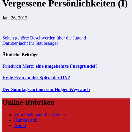
Vergessene Persönlichkeiten (I)
Jan. 26, 2013
Beitragsnavigation
Selten gehörte Beschwerden über die Jugend
Darüber lacht Ihr Staubsauger
Ähnliche Beiträge
Friedrich Merz: eine umgekehrte Furzgrundel?
Erste Frau an der Spitze der UN?
Der Sonntagscartoon von Holger Weyrauch
Online-Rubriken
Vom Fachmann für Kenner
Humorkritik
Audio