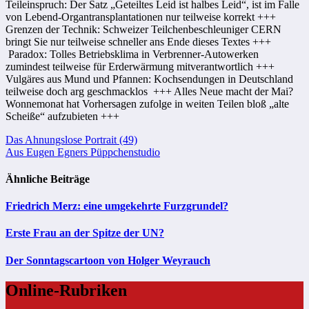
Teileinspruch: Der Satz „Geteiltes Leid ist halbes Leid“, ist im Falle
von Lebend-Organtransplantationen nur teilweise korrekt +++
Grenzen der Technik: Schweizer Teilchenbeschleuniger CERN
bringt Sie nur teilweise schneller ans Ende dieses Textes +++
Paradox: Tolles Betriebsklima in Verbrenner-Autowerken
zumindest teilweise für Erderwärmung mitverantwortlich +++
Vulgäres aus Mund und Pfannen: Kochsendungen in Deutschland
teilweise doch arg geschmacklos +++ Alles Neue macht der Mai?
Wonnemonat hat Vorhersagen zufolge in weiten Teilen bloß „alte
Scheiße“ aufzubieten +++
Beitragsnavigation
Das Ahnungslose Portrait (49)
Aus Eugen Egners Püppchenstudio
Ähnliche Beiträge
Friedrich Merz: eine umgekehrte Furzgrundel?
Erste Frau an der Spitze der UN?
Der Sonntagscartoon von Holger Weyrauch
Online-Rubriken