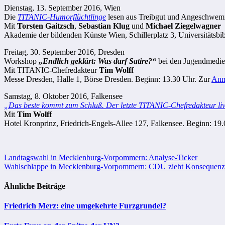
Dienstag, 13. September 2016, Wien
Die
TITANIC-Humorflüchtlinge
lesen aus Treibgut und Angeschwe
Mit
Torsten Gaitzsch
,
Sebastian Klug
und
Michael Ziegelwagner
Akademie der bildenden Künste Wien, Schillerplatz 3, Universitätsbibli
Freitag, 30. September 2016, Dresden
Workshop
„Endlich geklärt: Was darf Satire?“
bei den Jugendmedie
Mit TITANIC-Chefredakteur
Tim Wolff
Messe Dresden, Halle 1, Börse Dresden. Beginn: 13.30 Uhr. Zur
Anm
Samstag, 8. Oktober 2016, Falkensee
„Das beste kommt zum Schluß. Der letzte TITANIC-Chefredakteur li
Mit
Tim Wolff
Hotel Kronprinz, Friedrich-Engels-Allee 127, Falkensee. Beginn: 19.00
Beitragsnavigation
Landtagswahl in Mecklenburg-Vorpommern: Analyse-Ticker
Wahlschlappe in Mecklenburg-Vorpommern: CDU zieht Konsequen
Ähnliche Beiträge
Friedrich Merz: eine umgekehrte Furzgrundel?