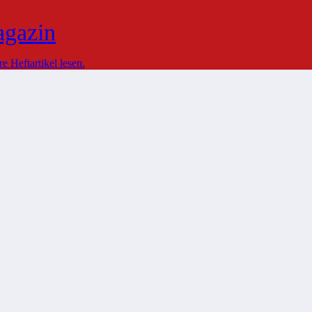
agazin
 Heftartikel lesen.