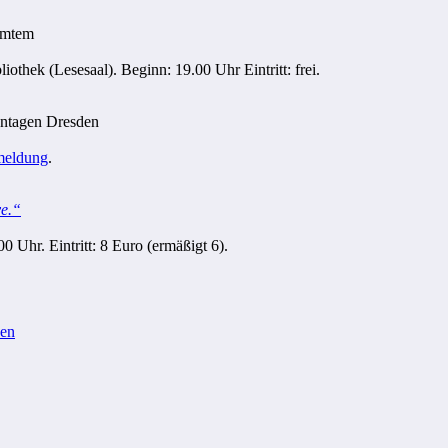
mmtem
othek (Lesesaal). Beginn: 19.00 Uhr Eintritt: frei.
ntagen Dresden
eldung
.
ve.“
 Uhr. Eintritt: 8 Euro (ermäßigt 6).
zen