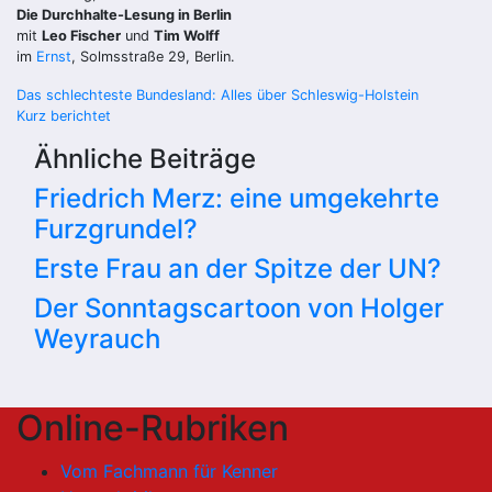
Die Durchhalte-Lesung in Berlin
mit
Leo Fischer
und
Tim Wolff
im
Ernst
, Solmsstraße 29, Berlin.
Beitragsnavigation
Das schlechteste Bundesland: Alles über Schleswig-Holstein
Kurz berichtet
Ähnliche Beiträge
Friedrich Merz: eine umgekehrte
Furzgrundel?
Erste Frau an der Spitze der UN?
Der Sonntagscartoon von Holger
Weyrauch
Online-Rubriken
Vom Fachmann für Kenner