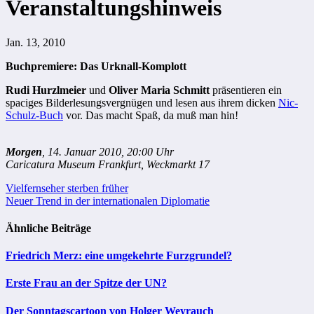
Veranstaltungshinweis
Jan. 13, 2010
Buchpremiere: Das Urknall-Komplott
Rudi Hurzlmeier
und
Oliver Maria Schmitt
präsentieren ein
spaciges Bilderlesungsvergnügen und lesen aus ihrem dicken
Nic-
Schulz-Buch
vor. Das macht Spaß, da muß man hin!
Morgen
, 14. Januar 2010, 20:00 Uhr
Caricatura Museum Frankfurt, Weckmarkt 17
Beitragsnavigation
Vielfernseher sterben früher
Neuer Trend in der internationalen Diplomatie
Ähnliche Beiträge
Friedrich Merz: eine umgekehrte Furzgrundel?
Erste Frau an der Spitze der UN?
Der Sonntagscartoon von Holger Weyrauch