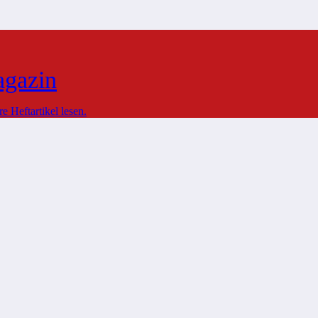
agazin
 Heftartikel lesen.