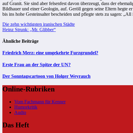
auf Granit. Sie sind aber felsenfest davon überzeugt, dass der ehemali
Bildhauer und einer Geologin, auf. Geröll gegen seine Eltern hegte e
bis ins hohe Gesteinsalter bescheiden und pflegte stets zu sagen: „All 
Beitragsnavigation
Die zehn wichtigsten iranischen Städte
Heinz Strunk: „Mr. Glibber“
Ähnliche Beiträge
Friedrich Merz: eine umgekehrte Furzgrundel?
Erste Frau an der Spitze der UN?
Der Sonntagscartoon von Holger Weyrauch
Online-Rubriken
Vom Fachmann für Kenner
Humorkritik
Audio
Das Heft