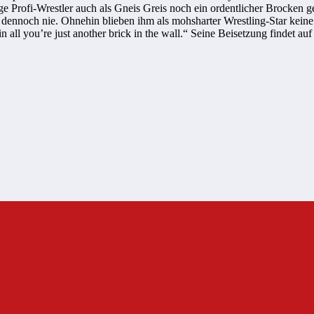
ge Profi-Wrestler auch als
Gneis
Greis noch ein ordentlicher Brocken g
r dennoch nie. Ohnehin blieben ihm als mohsharter Wrestling-Star keine
in all you’re just another brick in the wall.“ Seine Beisetzung findet a